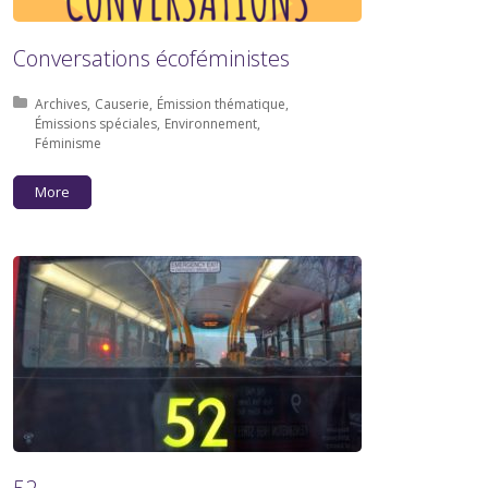
Conversations écoféministes
Posted in:
Archives
Causerie
Émission thématique
Émissions spéciales
Environnement
Féminisme
More