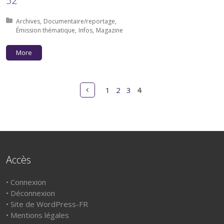
52
Posted in:
Archives
Documentaire/reportage
Émission thématique
Infos
Magazine
More
Pages
Prev
1
2
3
4
Accès
•
Connexion
•
Déconnexion
•
Site de WordPress-FR
•
Mentions légales