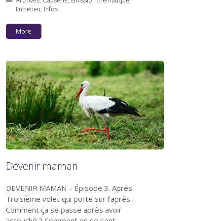
Posted in:
Archives
Causerie
Émission thématique
Entretien
Infos
More
Devenir maman
DEVENIR MAMAN – Épisode 3. Après
Troisième volet qui porte sur l’après.
Comment ça se passe après avoir
accouché ? Comment on se sent